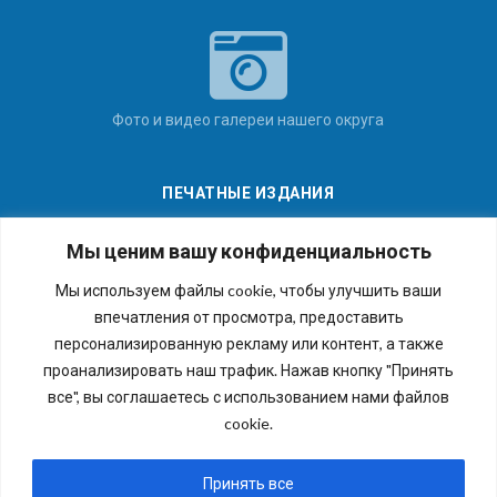
Фото и видео галереи нашего округа
ПЕЧАТНЫЕ ИЗДАНИЯ
Мы ценим вашу конфиденциальность
Мы используем файлы cookie, чтобы улучшить ваши
впечатления от просмотра, предоставить
Последние номера наших газет
персонализированную рекламу или контент, а также
проанализировать наш трафик. Нажав кнопку "Принять
все", вы соглашаетесь с использованием нами файлов
cookie.
Copyright © 2026 Внутригородское муниципальное
образование города федерального значения Санкт-
Принять все
Петербурга муниципальный округ №54. Все права