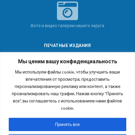
Фото и видео галереи нашего округа
ПЕЧАТНЫЕ ИЗДАНИЯ
Мы ценим вашу конфиденциальность
Мы используем файлы cookie, чтобы улучшить ваши
впечатления от просмотра, предоставить
Последние номера наших газет
персонализированную рекламу или контент, а также
проанализировать наш трафик. Нажав кнопку "Принять
все", вы соглашаетесь с использованием нами файлов
cookie.
Copyright © 2026 Внутригородское муниципальное
образование города федерального значения Санкт-
Принять все
Петербурга муниципальный округ №54. Все права