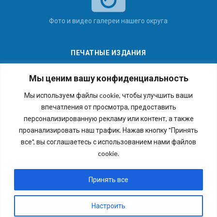
Фото и видео галереи нашего округа
ПЕЧАТНЫЕ ИЗДАНИЯ
Мы ценим вашу конфиденциальность
Мы используем файлы cookie, чтобы улучшить ваши
впечатления от просмотра, предоставить
Последние номера наших газет
персонализированную рекламу или контент, а также
проанализировать наш трафик. Нажав кнопку "Принять
все", вы соглашаетесь с использованием нами файлов
cookie.
Copyright © 2026 Внутригородское муниципальное
образование города федерального значения Санкт-
Принять все
Петербурга муниципальный округ №54. Все права
защищены.
Настроить