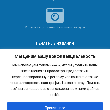
Фото и видео галереи нашего округа
ПЕЧАТНЫЕ ИЗДАНИЯ
Мы ценим вашу конфиденциальность
Мы используем файлы cookie, чтобы улучшить ваши
впечатления от просмотра, предоставить
Последние номера наших газет
персонализированную рекламу или контент, а также
проанализировать наш трафик. Нажав кнопку "Принять
все", вы соглашаетесь с использованием нами файлов
cookie.
Copyright © 2026 Внутригородское муниципальное
образование города федерального значения Санкт-
Принять все
Петербурга муниципальный округ №54. Все права