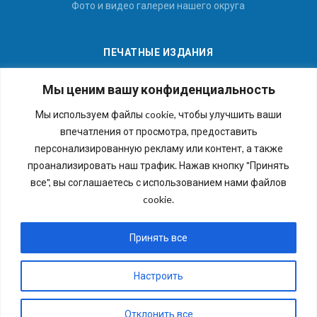
Фото и видео галереи нашего округа
ПЕЧАТНЫЕ ИЗДАНИЯ
Мы ценим вашу конфиденциальность
Мы используем файлы cookie, чтобы улучшить ваши
впечатления от просмотра, предоставить
Последние номера наших газет
персонализированную рекламу или контент, а также
проанализировать наш трафик. Нажав кнопку "Принять
все", вы соглашаетесь с использованием нами файлов
cookie.
Copyright © 2026 Внутригородское муниципальное
образование города федерального значения Санкт-
Принять все
Петербурга муниципальный округ №54. Все права
защищены.
Настроить
Отклонить все