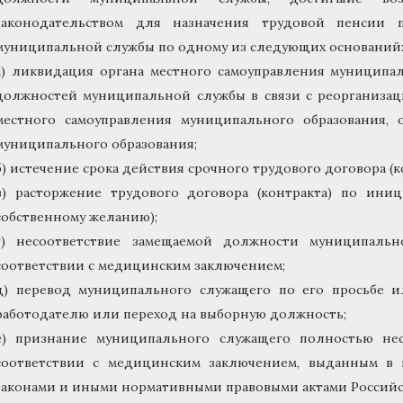
законодательством для назначения трудовой пенсии 
муниципальной службы по одному из следующих оснований
а) ликвидация органа местного самоуправления муниципал
должностей муниципальной службы в связи с реорганизац
местного самоуправления муниципального образования, о
муниципального образования;
б) истечение срока действия срочного трудового договора (к
в) расторжение трудового договора (контракта) по ини
собственному желанию);
г) несоответствие замещаемой должности муниципаль
соответствии с медицинским заключением;
д) перевод муниципального служащего по его просьбе ил
работодателю или переход на выборную должность;
е) признание муниципального служащего полностью не
соответствии с медицинским заключением, выданным в 
законами и иными нормативными правовыми актами Россий