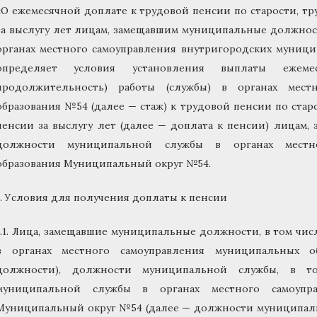
«О ежемесячной доплате к трудовой пенсии по старости, т
за выслугу лет лицам, замещавшим муниципальные должно
органах местного самоуправления внутригородских муници
определяет условия установления выплаты ежем
продолжительность) работы (службы) в органах мест
образования №54 (далее — стаж) к трудовой пенсии по стар
пенсии за выслугу лет (далее — доплата к пенсии) лицам
должности муниципальной службы в органах местно
образования Муниципальный округ №54.
1. Условия для получения доплаты к пенсии
1.1. Лица, замещавшие муниципальные должности, в том ч
в органах местного самоуправления муниципальных 
должности), должности муниципальной службы, в т
муниципальной службы в органах местного самоупра
Муниципальный округ №54 (далее — должности муниципаль