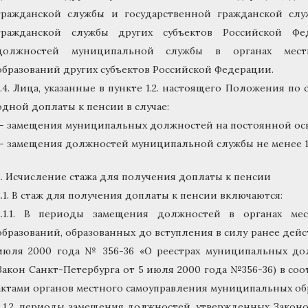
гражданской службы и государственной гражданской служ
гражданской службы других субъектов Российской Фе
должностей муниципальной службы в органах местн
образований других субъектов Российской Федерации.
1.4. Лица, указанные в пункте 1.2. настоящего Положения п
одной доплаты к пенсии в случае:
— замещения муниципальных должностей на постоянной осно
— замещения должностей муниципальной службы не менее 1
2. Исчисление стажа для получения доплаты к пенсии
2.1. В стаж для получения доплаты к пенсии включаются:
2.1.1. В периоды замещения должностей в органах ме
образований, образованных до вступления в силу ранее дейс
июля 2000 года № 356-36 «О реестрах муниципальных дол
Закон Санкт-Петербурга от 5 июля 2000 года №356-36) в с
актами органов местного самоуправления муниципальных об
2.1.2. периоды замещения должностей, утвержденных Законо