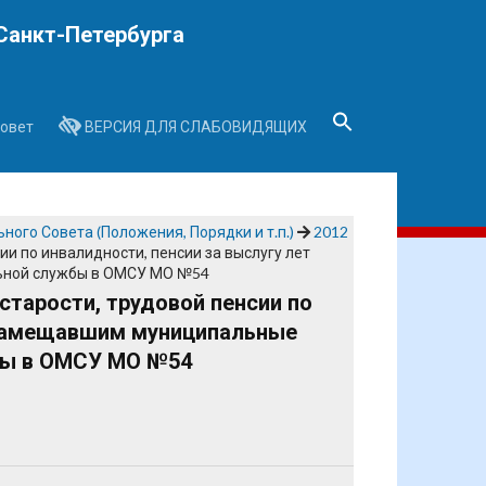
Санкт-Петербурга
овет
ВЕРСИЯ ДЛЯ СЛАБОВИДЯЩИХ
Search
for:
Search Button
ого Совета (Положения, Порядки и т.п.)
2012
ии по инвалидности, пенсии за выслугу лет
ьной службы в ОМСУ МО №54
старости, трудовой пенсии по
, замещавшим муниципальные
бы в ОМСУ МО №54