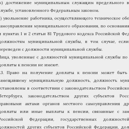
ж) достижение муниципальным служащим предельного в
службе, установленного Федеральным законом.
з) увольнение работника, осуществляющего техническое об
самоуправления муниципального образования, по основаниям
и пунктах 1 и 2 статьи 81 Трудового кодекса Российской Ф
должностям муниципальной службы, в том случае, есл
переведен с должности муниципальной службы.
Лица, уволенные с должностей муниципальной службы по 
доплаты к пенсии не имеют.
1.3. Право на получение доплаты к пенсии может быть
замещавшему муниципальную должность, должность мун
установлены в соответствии с законодательством Российск
Петербурга, законодательством других субъектов Ро
правовыми актами органов местного самоуправления др
доплаты или иные выплаты к пенсии, связанные с зам
Российской Федерации, государственных должностей
должностей других субъектов Российской Федерации, до