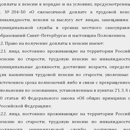
доплаты к пенсии в порядке и на условиях, предусмотренных
г. №204-50 «О ежемесячной доплате к трудовой пенс
инвалидности, пенсии за выслугу лет лицам, замещавши
муниципальной службы в органах местного самоуправл
образований Санкт-Петербурга» и настоящим Положением.
1.2. Право на получение доплаты к пенсии имеют:
1.2.1. лица, постоянно проживающие на территории Росс
пенсию по старости, трудовую пенсию по инвалидности
муниципальные должности, достигшие возраста, определ
для назначения трудовой пенсии по старости, уволенные
истечением срока полномочий либо в связи с прекращение
увольнения по основаниям, установленным в пунктах 2’1, 3, 6 и 
10 статьи 40 Федерального закона «Об общих принципах 
Российской Федерации»;
1.2.2. лица, постоянно проживающие на территории Росс
пенсию по старости, трудовую пенсию по инвалидности
должности муниципальной службы, достигшие воз