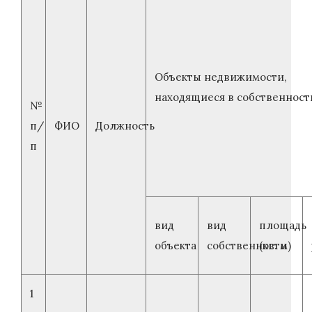
Объекты недвижимости,
находящиеся в собственност
№
п/
ФИО
Должность
п
вид
вид
площ
объекта
собственности
(кв. м)
1