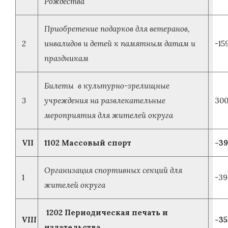
Рождества
Приобретение подарков для ветеранов,
2
инвалидов и детей к памятным датам и
-15
праздникам
Билеты в культурно-зрелищные
3
учреждения на развлекательные
300
мероприятия для жителей округа
VII
1102 Массовый спорт
-39
Организация спортивных секций для
1
-39
жителей округа
1202 Периодическая печать и
VIII
-35
издательства