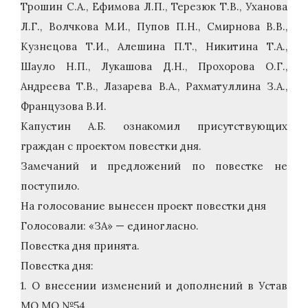
Трошин С.А., Ефимова Л.П., Терезюк Т.В., Уханова
Л.Г., Волчкова М.И., Пупов П.Н., Смирнова В.В.,
Кузнецова Т.И., Алешина П.Т., Никитина Т.А.,
Шауло Н.П., Лукашова Д.Н., Прохорова О.Г.,
Андреева Т.В., Лазарева В.А., Рахматуллина З.А.,
Французова В.И.
Капустин А.Б. ознакомил присутствующих
граждан с проектом повестки дня.
Замечаний и предложений по повестке не
поступило.
На голосование вынесен проект повестки дня
Голосовали: «ЗА» — единогласно.
Повестка дня принята.
Повестка дня:
1. О внесении изменений и дополнений в Устав
МО МО №54