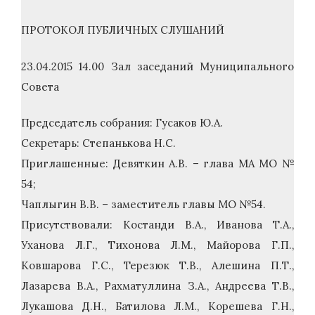
ПРОТОКОЛ ПУБЛИЧНЫХ СЛУШАНИЙ
23.04.2015 14.00 Зал заседаний Муниципального
Совета
Председатель собрания: Гусаков Ю.А.
Секретарь: Степанькова Н.С.
Приглашенные: Девяткин А.В. – глава МА МО №
54;
Чаплыгин В.В. – заместитель главы МО №54.
Присутствовали: Костанди В.А., Иванова Т.А.,
Уханова Л.Г., Тихонова Л.М., Майорова Г.П.,
Ковшарова Г.С., Терезюк Т.В., Алешина П.Т.,
Лазарева В.А., Рахматуллина З.А., Андреева Т.В.,
Лукашова Д.Н., Батилова Л.М., Корешева Г.Н.,