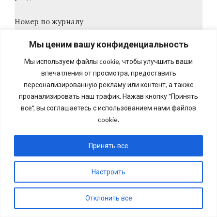
Номер по журналу
Мы ценим вашу конфиденциальность
« » 20 г. « » 20 г.
Мы используем файлы cookie, чтобы улучшить ваши
Подпись лица, получившего подпись
впечатления от просмотра, предоставить
персонализированную рекламу или контент, а также
муниципального
проанализировать наш трафик. Нажав кнопку "Принять
талон-уведомления служащего, принявщего
все", вы соглашаетесь с использованием нами файлов
уведомление
cookie.
« » 20 г.
Принять все
Настроить
Отклонить все