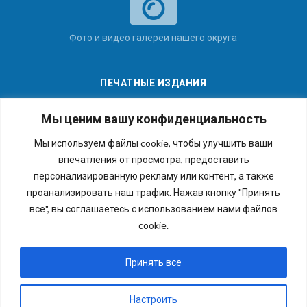
Фото и видео галереи нашего округа
ПЕЧАТНЫЕ ИЗДАНИЯ
Мы ценим вашу конфиденциальность
Мы используем файлы cookie, чтобы улучшить ваши
впечатления от просмотра, предоставить
Последние номера наших газет
персонализированную рекламу или контент, а также
проанализировать наш трафик. Нажав кнопку "Принять
все", вы соглашаетесь с использованием нами файлов
cookie.
Copyright © 2026 Внутригородское муниципальное
образование города федерального значения Санкт-
Принять все
Петербурга муниципальный округ №54. Все права
защищены.
Настроить