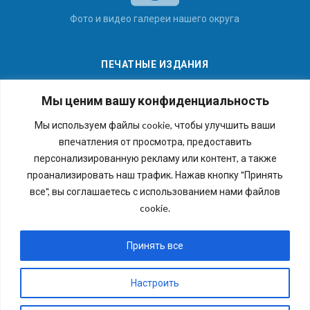
Фото и видео галереи нашего округа
ПЕЧАТНЫЕ ИЗДАНИЯ
Мы ценим вашу конфиденциальность
Мы используем файлы cookie, чтобы улучшить ваши
впечатления от просмотра, предоставить
Последние номера наших газет
персонализированную рекламу или контент, а также
проанализировать наш трафик. Нажав кнопку "Принять
все", вы соглашаетесь с использованием нами файлов
cookie.
Copyright © 2026 Внутригородское муниципальное
образование города федерального значения Санкт-
Принять все
Петербурга муниципальный округ №54. Все права
защищены.
Настроить