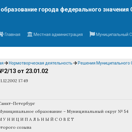
Наверх
образование города федерального значения 
Главная
Местная администрация
Муниципальный С
ая
Нормотворческая деятельность
Решения Муниципального 
№2/13 от 23.01.02
31.12.2002 17:49
Санкт-Петербург
Муниципальное образование – Муниципальный округ № 54
М У Н И Ц И П А Л Ь Н Ы Й С О В Е Т
второго созыва