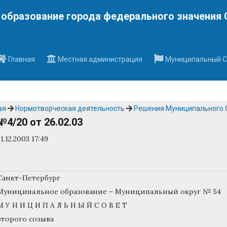
Наверх
образование города федерального значения 
Главная
Местная администрация
Муниципальный С
ая
Нормотворческая деятельность
Решения Муниципального 
№4/20 от 26.02.03
31.12.2003 17:49
Санкт-Петербург
Муниципальное образование – Муниципальный округ № 54
М У Н И Ц И П А Л Ь Н Ы Й С О В Е Т
второго созыва