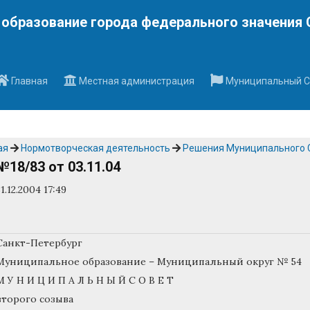
Наверх
образование города федерального значения 
Главная
Местная администрация
Муниципальный С
ая
Нормотворческая деятельность
Решения Муниципального 
№18/83 от 03.11.04
31.12.2004 17:49
Санкт-Петербург
Муниципальное образование – Муниципальный округ № 54
М У Н И Ц И П А Л Ь Н Ы Й С О В Е Т
второго созыва