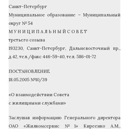
Санкт-Петербург
Муниципальное образование – Муниципальный
округ № 54
М У Н И Ц И П А Л Ь Н Ы Й С О В Е Т
третьего созыва
193230, Санкт-Петербург, Дальневосточный пр.,
д.42, тел./факс 446-59-40, тел. 586-01-72
ПОСТАНОВЛЕНИЕ
18.05.2005 №10/39
«О взаимодействии Совета
с жилищными службами»
Заслушав информацию Генерального директора
ОАО «Жилкомсервис №1» Киреенко А.М.,