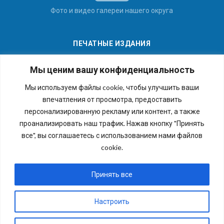
Фото и видео галереи нашего округа
ПЕЧАТНЫЕ ИЗДАНИЯ
Мы ценим вашу конфиденциальность
Мы используем файлы cookie, чтобы улучшить ваши
впечатления от просмотра, предоставить
Последние номера наших газет
персонализированную рекламу или контент, а также
проанализировать наш трафик. Нажав кнопку "Принять
все", вы соглашаетесь с использованием нами файлов
cookie.
Copyright © 2026 Внутригородское муниципальное
образование города федерального значения Санкт-
Принять все
Петербурга муниципальный округ №54. Все права
защищены.
Настроить