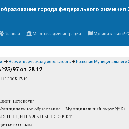
Наверх
образование города федерального значения 
Главная
Местная администрация
Муниципальный С
ая
Нормотворческая деятельность
Решения Муниципального 
№23/97 от 28.12
31.12.2005 17:49
Санкт-Петербург
Муниципальное образование – Муниципальный округ № 54
М У Н И Ц И П А Л Ь Н Ы Й С О В Е Т
третьего созыва