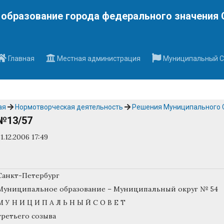
Наверх
образование города федерального значения 
Главная
Местная администрация
Муниципальный С
ая
Нормотворческая деятельность
Решения Муниципального 
№13/57
31.12.2006 17:49
Санкт-Петербург
Муниципальное образование – Муниципальный округ № 54
М У Н И Ц И П А Л Ь Н Ы Й С О В Е Т
третьего созыва