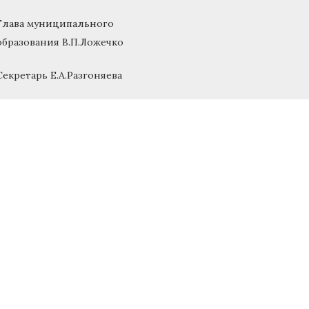
Глава муниципального
образования В.П.Ложечко
Секретарь Е.А.Разгоняева