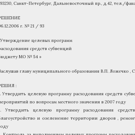
193230, Санкт-Петербург, Дальневосточный пр., д.42, тел./факс 
РЕШЕНИЕ
06.12.2006 г. № 21 / 93
«Утверждение целевых программ
расходования средств субвенций
бюджету МО № 54 »
Заслушав главу муниципального образования В.П. Ложечко , 
РЕШИЛ :
1. Утвердить целевую программу расходования средств су
мероприятий по вопросам местного значения в 2007 году
2. Утвердить целевую программу расходования сре
благоустройство и озеленение территории дворов , ремон
году
3. Контроль за выполнением целевых программ расходова