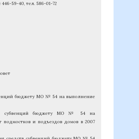
446-59-40, тел. 586-01-72
Совет
бвенций бюджету МО № 54 на выполнение
дств субвенций бюджету МО № 54 на
т подмостков и подъездов домов в 2007
ния средств субвенций бюджету МО № 54