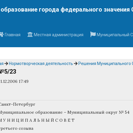
Наверх
образование города федерального значения 
Главная
Местная администрация
Муниципальный С
ая
Нормотворческая деятельность
Решения Муниципального 
№5/23
31.12.2006 17:49
Санкт-Петербург
Муниципальное образование – Муниципальный округ № 54
М У Н И Ц И П А Л Ь Н Ы Й С О В Е Т
третьего созыва