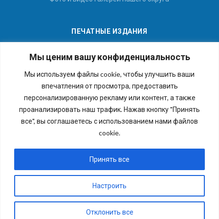
ПЕЧАТНЫЕ ИЗДАНИЯ
Мы ценим вашу конфиденциальность
Мы используем файлы cookie, чтобы улучшить ваши
впечатления от просмотра, предоставить
Последние номера наших газет
персонализированную рекламу или контент, а также
проанализировать наш трафик. Нажав кнопку "Принять
все", вы соглашаетесь с использованием нами файлов
cookie.
Copyright © 2026 Внутригородское муниципальное
образование города федерального значения Санкт-
Принять все
Петербурга муниципальный округ №54. Все права
защищены.
Настроить
Отклонить все