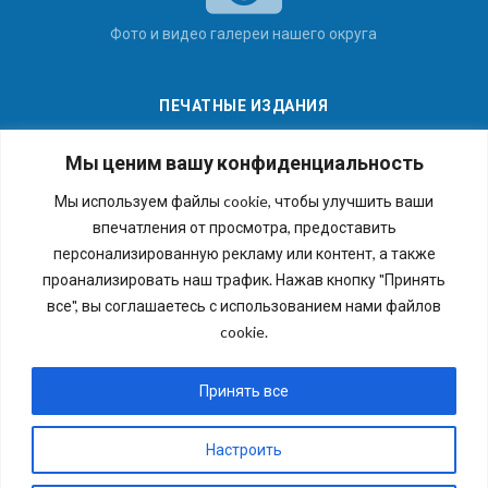
Фото и видео галереи нашего округа
ПЕЧАТНЫЕ ИЗДАНИЯ
Мы ценим вашу конфиденциальность
Мы используем файлы cookie, чтобы улучшить ваши
впечатления от просмотра, предоставить
Последние номера наших газет
персонализированную рекламу или контент, а также
проанализировать наш трафик. Нажав кнопку "Принять
все", вы соглашаетесь с использованием нами файлов
cookie.
Copyright © 2026 Внутригородское муниципальное
образование города федерального значения Санкт-
Принять все
Петербурга муниципальный округ №54. Все права
защищены.
Настроить