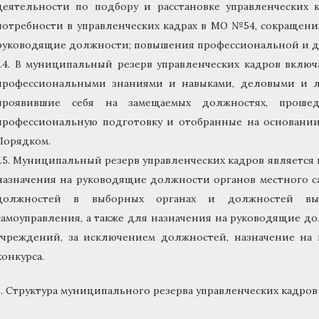
деятельности по подбору и расстановке управленческих 
потребности в управленческих кадрах в МО №54, сокращен
руководящие должности; повышения профессиональной и д
1.4. В муниципальный резерв управленческих кадров вкл
профессиональными знаниями и навыками, деловыми и л
проявившие себя на замещаемых должностях, проше
профессиональную подготовку и отобранные на основании
Порядком.
1.5. Муниципальный резерв управленческих кадров является
назначения на руководящие должности органов местного 
должностей в выборных органах и должностей вы
самоуправления, а также для назначения на руководящие 
учреждений, за исключением должностей, назначение на 
конкурса.
2. Структура муниципального резерва управленческих кадров