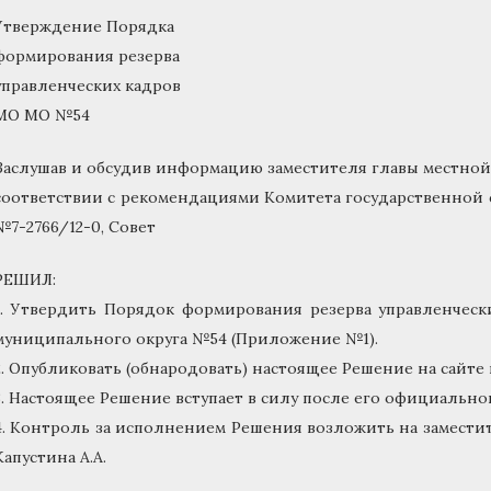
Утверждение Порядка
формирования резерва
управленческих кадров
МО МО №54
Заслушав и обсудив информацию заместителя главы местной
соответствии с рекомендациями Комитета государственной с
№7-2766/12-0, Совет
РЕШИЛ:
1. Утвердить Порядок формирования резерва управленчес
муниципального округа №54 (Приложение №1).
2. Опубликовать (обнародовать) настоящее Решение на сайте
3. Настоящее Решение вступает в силу после его официально
4. Контроль за исполнением Решения возложить на замест
Капустина А.А.