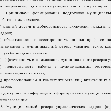
формирования, подготовки муниципального резерва управлен
1.2. Принципами формирования, подготовки муниципаль
работы с ним являются:
а) равный доступ и добровольность включения граждан в
кадров;
б) объективность и всесторонность оценки профессион
кандидатов в муниципальный резерв управленческих кад
(служебной) деятельности;
в) эффективность использования муниципального резерва уп
г) непрерывность работы с муниципальным резервом
актуализация его состава;
д) профессионализм и компетентность лиц, включенных в
кадров;
е) доступность информации о формировании муниципальног
использовании;
1.3. Муниципальный резерв управленческих кадров фо