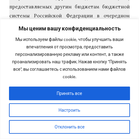
предоставляемых другим бюджетам бюджетной
системы Российской Федерации в очередном
финансовом году;
Мы ценим вашу конфиденциальность
— Источники финансирования дефицита
Мы используем файлы cookie, чтобы улучшить ваши
местного бюджета (в соответствии
впечатления от просмотра, предоставить
с Бюджетным кодексом Российской Федерации)
персонализированную рекламу или контент, а также
на очередной финансовый год (в случае принятия
проанализировать наш трафик. Нажав кнопку "Принять
все", вы соглашаетесь с использованием нами файлов
бюджета с дефицитом);
cookie.
— Верхний предел муниципального долга по
состоянию на 1 января года, следующего
Принять все
за очередным финансовым годом, с указанием, в
том числе верхнего предела долга
Настроить
по муниципальным гарантиям;
— Иные показатели местного бюджета,
Отклонить все
установленные Бюджетным кодексом Российской