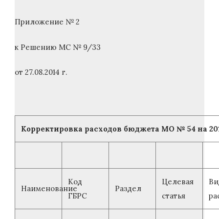
Приложение № 2
к Решению МС № 9/33
от 27.08.2014 г.
Корректировка расходов бюджета МО № 54 на 201
Код
Целевая
Ви
Наименование
Раздел
ГБРС
статья
ра