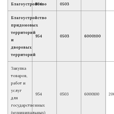
Благоустройство
954
0503
Благоустройство
придомовых
территорий
954
0503
6000100
и
дворовых
территорий
Закупка
товаров,
работ и
услуг
954
0503
6000100
20
для
государственных
(муниципальных)