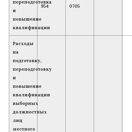
переподготовка
954
0705
и
повышение
квалификации
Расходы
на
подготовку,
переподготовку
и
повышение
квалификации
выборных
должностных
лиц
местного