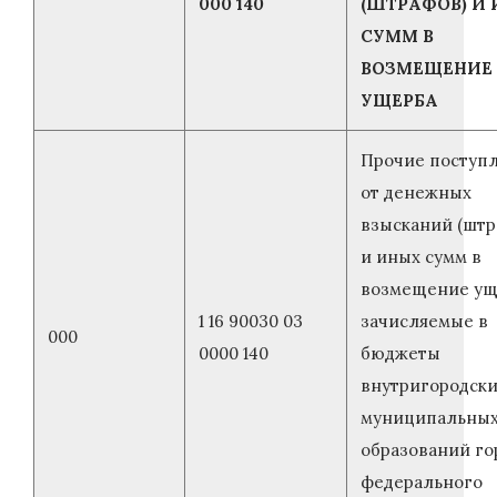
000 140
(ШТРАФОВ) И
СУММ В
ВОЗМЕЩЕНИЕ
УЩЕРБА
Прочие поступ
от денежных
взысканий (штр
и иных сумм в
возмещение ущ
1 16 90030 03
зачисляемые в
000
0000 140
бюджеты
внутригородск
муниципальны
образований го
федерального