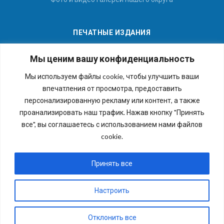
ПЕЧАТНЫЕ ИЗДАНИЯ
Мы ценим вашу конфиденциальность
Мы используем файлы cookie, чтобы улучшить ваши
впечатления от просмотра, предоставить
Последние номера наших газет
персонализированную рекламу или контент, а также
проанализировать наш трафик. Нажав кнопку "Принять
все", вы соглашаетесь с использованием нами файлов
cookie.
Copyright © 2026 Внутригородское муниципальное
образование города федерального значения Санкт-
Принять все
Петербурга муниципальный округ №54. Все права
защищены.
Настроить
Отклонить все