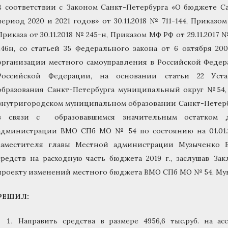
В соответствии с Законом Санкт-Петербурга «О бюджете С
период 2020 и 2021 годов» от 30.11.2018 № 711-144, Приказ
Приказа от 30.11.2018 № 245-н, Приказом МФ РФ от 29.11.2017 
246н, со статьей 35 Федерального закона от 6 октября 2
организации местного самоуправления в Российской Федера
Российской Федерации, на основании статьи 22 Уста
образования Санкт-Петербурга муниципальный округ №54
внутригородском муниципальном образовании Санкт-Петерб
в связи с образовавшимся значительным остатком 
администрации ВМО СПб МО № 54 по состоянию на 01.01.2
заместителя главы Местной администрации Музыченко Е
средств на расходную часть бюджета 2019 г., заслушав З
проекту изменений местного бюджета ВМО СПб МО № 54, М
РЕШИЛ:
Направить средства в размере 4956,6 тыс.руб. на а