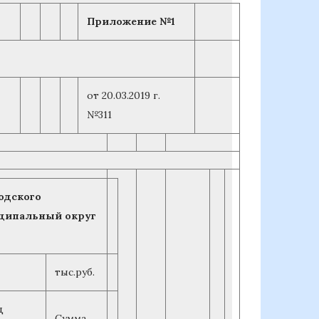
Приложение №1
от 20.03.2019 г.
№311
одского
иципальный округ
тыс.руб.
д
Сумма