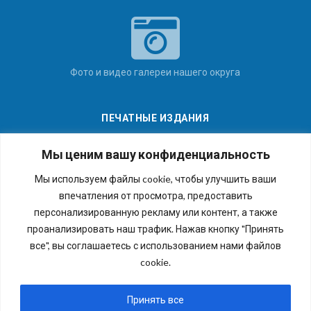
Фото и видео галереи нашего округа
ПЕЧАТНЫЕ ИЗДАНИЯ
Мы ценим вашу конфиденциальность
Мы используем файлы cookie, чтобы улучшить ваши
впечатления от просмотра, предоставить
Последние номера наших газет
персонализированную рекламу или контент, а также
проанализировать наш трафик. Нажав кнопку "Принять
все", вы соглашаетесь с использованием нами файлов
cookie.
Copyright © 2026 Внутригородское муниципальное
образование города федерального значения Санкт-
Принять все
Петербурга муниципальный округ №54. Все права