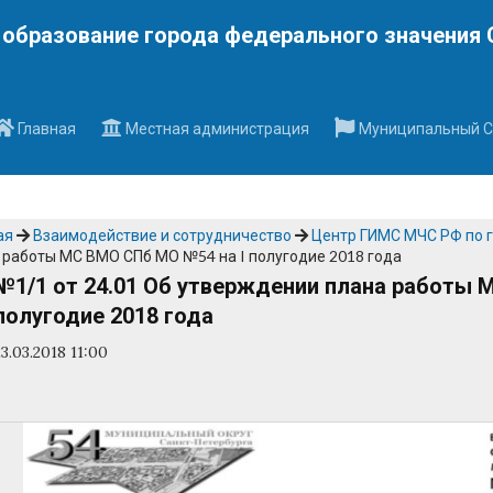
Наверх
образование города федерального значения 
Главная
Местная администрация
Муниципальный С
ая
Взаимодействие и сотрудничество
Центр ГИМС МЧС РФ по г
 работы МС ВМО СПб МО №54 на I полугодие 2018 года
№1/1 от 24.01 Об утверждении плана работы 
полугодие 2018 года
23.03.2018 11:00