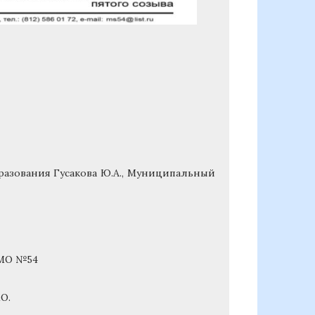
азования Гусакова Ю.А., Муниципальный
 МО №54
О.