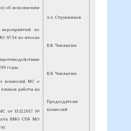
го) об исполнении
А.А. Струнников
 мероприятий по
О № 54 по итогам
В.В. Чаплыгин
 противодействию
19 годы.
В.В. Чаплыгин
ых комиссий МС о
и планов работы на
Председатели
комиссий
С от 13.12.2017 №
джета ВМО СПб МО
а).