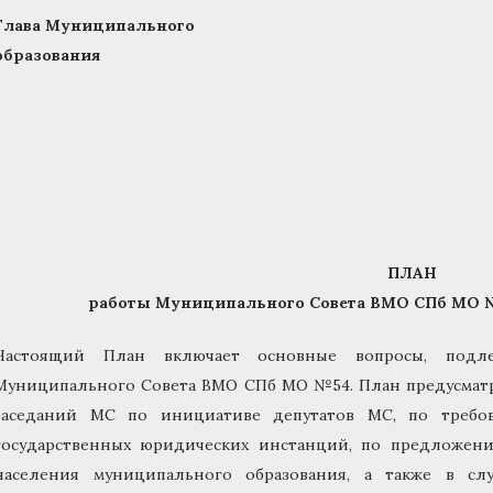
Глава Муниципального
образования Ю.А. 
ПЛАН
работы Муниципального Совета ВМО СПб МО № 5
Настоящий План включает основные вопросы, подле
Муниципального Совета ВМО СПб МО №54. План предусматр
заседаний МС по инициативе депутатов МС, по требов
государственных юридических инстанций, по предложен
населения муниципального образования, а также в с