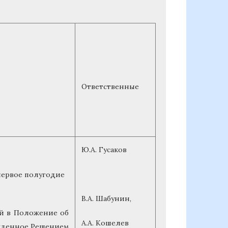
Ответственные
Ю.А. Гусаков
первое полугодие
В.А. Шабунин,
й в Положение об
А.А. Кошелев
ржденное Решением