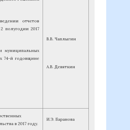
ведении отчетов
2 полугодии 2017
В.В. Чаплыгин
 и муниципальных
х 74-й годовщине
А.В. Девяткин
арственных
И.Э. Баранова
ства в 2017 году.