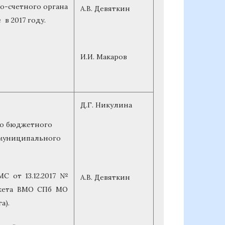
счетного органа
А.В. Девяткин
в 2017 году.
И.И. Макаров
Д.Г. Никулина
го бюджетного
 муниципального
С от 13.12.2017 №
А.В. Девяткин
джета ВМО СПб МО
а).