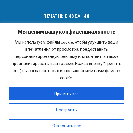
ПЕЧАТНЫЕ ИЗДАНИЯ
Мы ценим вашу конфиденциальность
Мы используем файлы cookie, чтобы улучшить ваши
впечатления от просмотра, предоставить
Последние номера наших газет
персонализированную рекламу или контент, а также
проанализировать наш трафик. Нажав кнопку "Принять
все", вы соглашаетесь с использованием нами файлов
cookie.
Copyright © 2026 Внутригородское муниципальное
образование города федерального значения Санкт-
Принять все
Петербурга муниципальный округ №54. Все права
защищены.
Настроить
Отклонить все
Разработка и поддержка сайта
Петербургский сайт