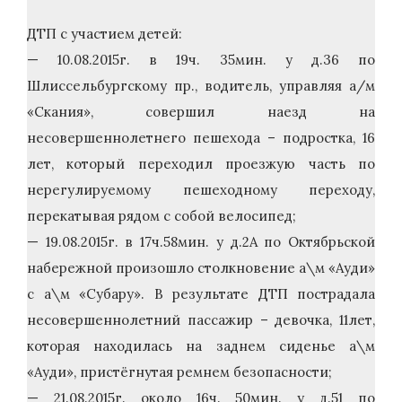
ДТП с участием детей:
— 10.08.2015г. в 19ч. 35мин. у д.36 по
Шлиссельбургскому пр., водитель, управляя а/м
«Скания», совершил наезд на
несовершеннолетнего пешехода – подростка, 16
лет, который переходил проезжую часть по
нерегулируемому пешеходному переходу,
перекатывая рядом с собой велосипед;
— 19.08.2015г. в 17ч.58мин. у д.2А по Октябрьской
набережной произошло столкновение а\м «Ауди»
с а\м «Субару». В результате ДТП пострадала
несовершеннолетний пассажир – девочка, 11лет,
которая находилась на заднем сиденье а\м
«Ауди», пристёгнутая ремнем безопасности;
— 21.08.2015г. около 16ч. 50мин. у д.51 по