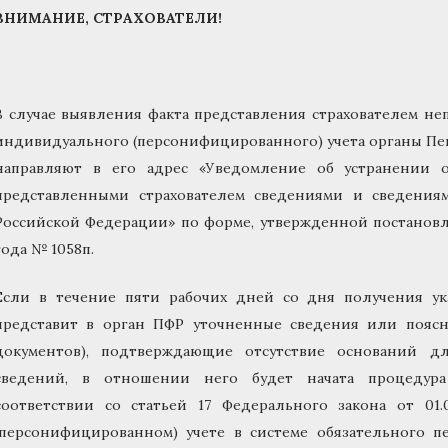
ВНИМАНИЕ, СТРАХОВАТЕЛИ!
В случае выявления факта представления страхователем н
индивидуального (персонифицированного) учета органы П
направляют в его адрес «Уведомление об устранении 
представленными страхователем сведениями и сведени
Российской Федерации» по форме, утвержденной постановл
года № 1058п.
Если в течение пяти рабочих дней со дня получения ук
представит в орган ПФР уточненные сведения или пояс
документов), подтверждающие отсутствие оснований д
сведений, в отношении него будет начата процедур
соответствии со статьей 17 Федерального закона от 0
(персонифицированном) учете в системе обязательного пе