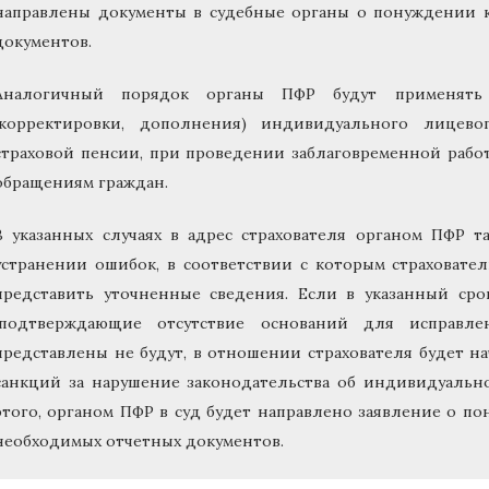
направлены документы в судебные органы о понуждении 
документов.
Аналогичный порядок органы ПФР будут применять 
(корректировки, дополнения) индивидуального лицево
страховой пенсии, при проведении заблаговременной рабо
обращениям граждан.
В указанных случаях в адрес страхователя органом ПФР 
устранении ошибок, в соответствии с которым страховате
представить уточненные сведения. Если в указанный ср
(подтверждающие отсутствие оснований для исправле
представлены не будут, в отношении страхователя будет 
санкций за нарушение законодательства об индивидуальн
этого, органом ПФР в суд будет направлено заявление о п
необходимых отчетных документов.