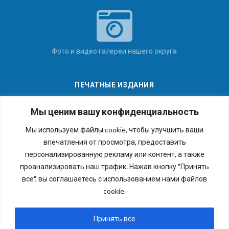
Фото и видео галереи нашего округа
ПЕЧАТНЫЕ ИЗДАНИЯ
Мы ценим вашу конфиденциальность
Мы используем файлы cookie, чтобы улучшить ваши
впечатления от просмотра, предоставить
Последние номера наших газет
персонализированную рекламу или контент, а также
проанализировать наш трафик. Нажав кнопку "Принять
все", вы соглашаетесь с использованием нами файлов
cookie.
Copyright © 2026 Внутригородское муниципальное
образование города федерального значения Санкт-
Принять все
Петербурга муниципальный округ №54. Все права