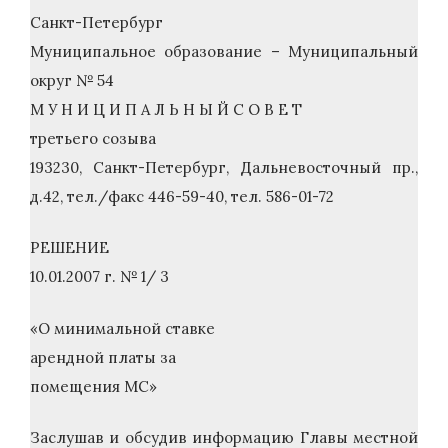
Санкт-Петербург
Муниципальное образование – Муниципальный
округ № 54
М У Н И Ц И П А Л Ь Н Ы Й С О В Е Т
третьего созыва
193230, Санкт-Петербург, Дальневосточный пр.,
д.42, тел./факс 446-59-40, тел. 586-01-72
РЕШЕНИЕ
10.01.2007 г. № 1/ 3
«О минимальной ставке
арендной платы за
помещения МС»
Заслушав и обсудив информацию Главы местной