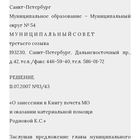
Санкт-Петербург
Муниципальное образование – Муниципальный
округ № 54
М У Н И Ц И П А Л Ь Н Ы Й С О В Е Т
третьего созыва
193230, Санкт-Петербург, Дальневосточный пр.,
д.42, тел./факс 446-59-40, тел. 586-01-72
РЕШЕНИЕ
11.07.2007 №13/43
«О занесении в Книгу почета МО
и оказании материальной помощи
Родновой К.С.»
Заслушав предложение главы муниципального