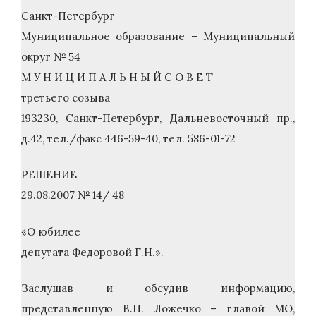
Санкт-Петербург
Муниципальное образование – Муниципальный
округ № 54
М У Н И Ц И П А Л Ь Н Ы Й С О В Е Т
третьего созыва
193230, Санкт-Петербург, Дальневосточный пр.,
д.42, тел./факс 446-59-40, тел. 586-01-72
РЕШЕНИЕ
29.08.2007 № 14/ 48
«О юбилее
депутата Федоровой Г.Н.».
Заслушав и обсудив информацию,
представленную В.П. Ложечко – главой МО,