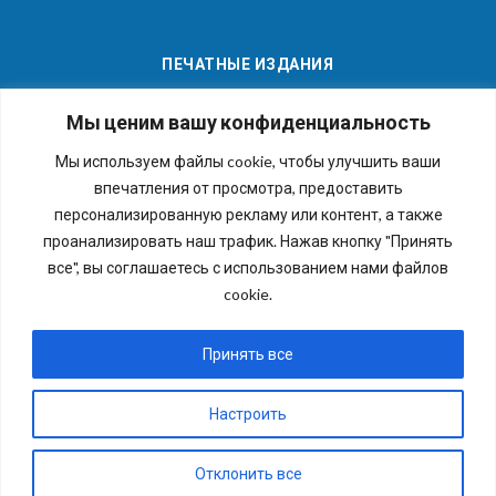
ПЕЧАТНЫЕ ИЗДАНИЯ
Мы ценим вашу конфиденциальность
Мы используем файлы cookie, чтобы улучшить ваши
впечатления от просмотра, предоставить
Последние номера наших газет
персонализированную рекламу или контент, а также
проанализировать наш трафик. Нажав кнопку "Принять
все", вы соглашаетесь с использованием нами файлов
cookie.
Copyright © 2026 Внутригородское муниципальное
образование города федерального значения Санкт-
Принять все
Петербурга муниципальный округ №54. Все права
защищены.
Настроить
Отклонить все