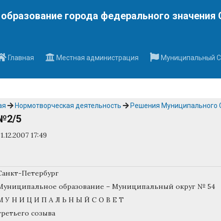
Наверх
образование города федерального значения 
Главная
Местная администрация
Муниципальный С
ая
Нормотворческая деятельность
Решения Муниципального 
№2/5
31.12.2007 17:49
Санкт-Петербург
Муниципальное образование – Муниципальный округ № 54
М У Н И Ц И П А Л Ь Н Ы Й С О В Е Т
третьего созыва