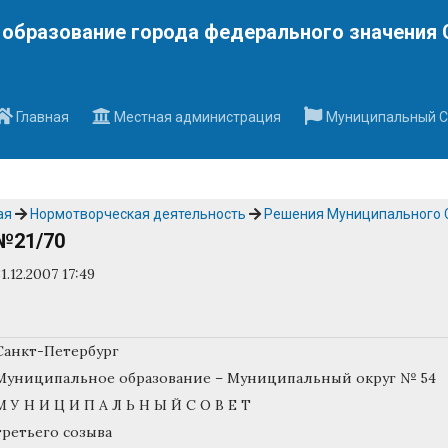
Наверх
образование города федерального значения 
Главная
Местная администрация
Муниципальный С
ая
Нормотворческая деятельность
Решения Муниципального 
№21/70
31.12.2007 17:49
Санкт-Петербург
Муниципальное образование – Муниципальный округ № 54
М У Н И Ц И П А Л Ь Н Ы Й С О В Е Т
третьего созыва