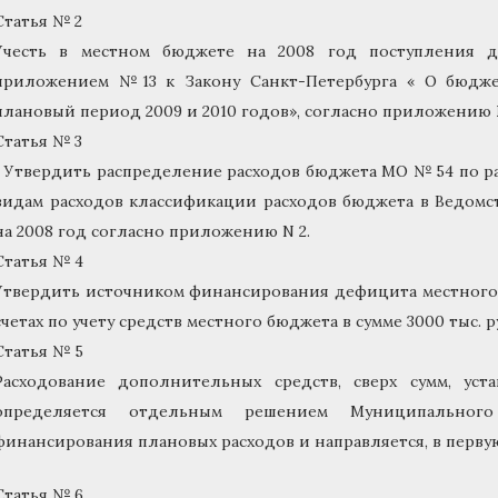
Статья № 2
Учесть в местном бюджете на 2008 год поступления д
приложением №13 к Закону Санкт-Петербурга « О бюдже
плановый период 2009 и 2010 годов», согласно приложению
Статья № 3
• Утвердить распределение расходов бюджета МО № 54 по ра
видам расходов классификации расходов бюджета в Ведомс
на 2008 год согласно приложению N 2.
Статья № 4
Утвердить источником финансирования дефицита местного 
счетах по учету средств местного бюджета в сумме 3000 тыс. р
Статья № 5
Расходование дополнительных средств, сверх сумм, уст
определяется отдельным решением Муниципальног
финансирования плановых расходов и направляется, в первую
Статья № 6