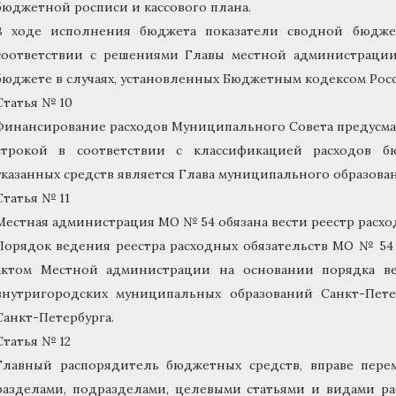
бюджетной росписи и кассового плана.
В ходе исполнения бюджета показатели сводной бюдже
соответствии с решениями Главы местной администраци
бюджете в случаях, установленных Бюджетным кодексом Рос
Статья № 10
Финансирование расходов Муниципального Совета предусма
строкой в соответствии с классификацией расходов б
указанных средств является Глава муниципального образова
Статья № 11
Местная администрация МО № 54 обязана вести реестр расхо
Порядок ведения реестра расходных обязательств МО № 54
актом Местной администрации на основании порядка ве
внутригородских муниципальных образований Санкт-Пете
Санкт-Петербурга.
Статья № 12
Главный распорядитель бюджетных средств, вправе пер
разделами, подразделами, целевыми статьями и видами р