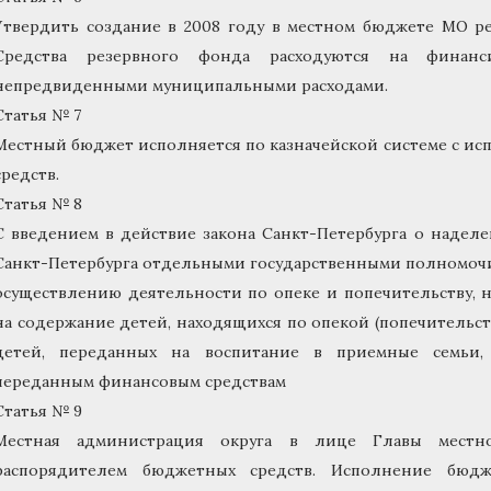
Утвердить создание в 2008 году в местном бюджете МО рез
Средства резервного фонда расходуются на финанс
непредвиденными муниципальными расходами.
Статья № 7
Местный бюджет исполняется по казначейской системе с и
средств.
Статья № 8
С введением в действие закона Санкт-Петербурга о надел
Санкт-Петербурга отдельными государственными полномочи
осуществлению деятельности по опеке и попечительству, 
на содержание детей, находящихся по опекой (попечительст
детей, переданных на воспитание в приемные семьи,
переданным финансовым средствам
Статья № 9
Местная администрация округа в лице Главы местн
распорядителем бюджетных средств. Исполнение бюдж