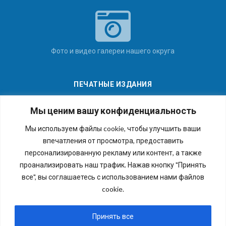
Фото и видео галереи нашего округа
ПЕЧАТНЫЕ ИЗДАНИЯ
Мы ценим вашу конфиденциальность
Мы используем файлы cookie, чтобы улучшить ваши
впечатления от просмотра, предоставить
Последние номера наших газет
персонализированную рекламу или контент, а также
проанализировать наш трафик. Нажав кнопку "Принять
все", вы соглашаетесь с использованием нами файлов
cookie.
Copyright © 2026 Внутригородское муниципальное
образование города федерального значения Санкт-
Принять все
Петербурга муниципальный округ №54. Все права