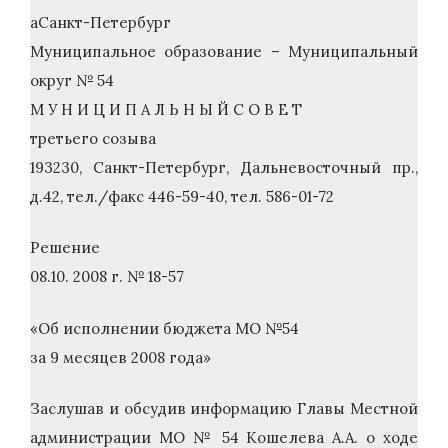
aСанкт-Петербург
Муниципальное образование – Муниципальный
округ № 54
М У Н И Ц И П А Л Ь Н Ы Й С О В Е Т
третьего созыва
193230, Санкт-Петербург, Дальневосточный пр.,
д.42, тел./факс 446-59-40, тел. 586-01-72
Решение
08.10. 2008 г. № 18-57
«Об исполнении бюджета МО №54
за 9 месяцев 2008 года»
Заслушав и обсудив информацию Главы Местной
администрации МО № 54 Кошелева А.А. о ходе